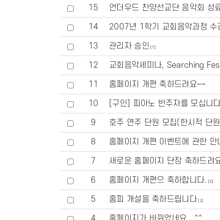
15
언더우드 찬양선교단 음악회 성
14
2007년 1학기 교회음악과정 
13
관리자 승인
[7]
12
교회음악세미나, Searching Festi
11
홈페이지 개편 축하드려요~~
10
[구인] 피아노 반주자를 모십니다
9
호주 연주 단원 모집(한시적 단원
8
홈페이지 개편 이벤트에 관한 안
7
새로운 홈페이지 단장 축하드려
6
홈페이지 개편으 축하합니다.
[1]
5
홈피 개설을 축하드립니다
[1]
4
홈페이지가 바뀌었네요.. ^^