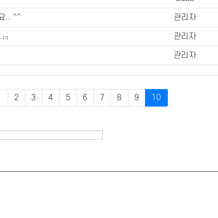
. ^^
관리자
.
관리자
[1]
관리자
1
2
3
4
5
6
7
8
9
10