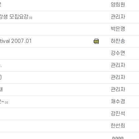
료
양희원
수강생 모집요강
관리자
[1]
박은영
val 2007.01
하찬송
강수연
.
관리자
)
관리자
내
관리자
요~
채수경
[1]
강진석
한선희
aaaa