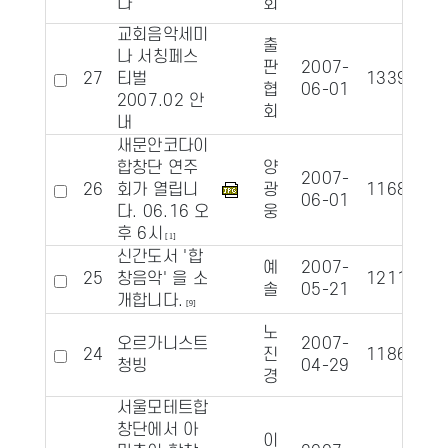
다
회
교회음악세미
출
나 서칭페스
판
2007-
27
티벌
13395
1
협
06-01
2007.02 안
회
내
새문안코다이
합창단 연주
양
2007-
26
회가 열립니
광
11682
1
06-01
다. 06.16 오
웅
후 6시
[1]
신간도서 '합
예
2007-
25
창음악' 을 소
12113
1
솔
05-21
개합니다.
[9]
노
오르가니스트
2007-
24
진
11867
1
청빙
04-29
경
서울모테트합
창단에서 아
이