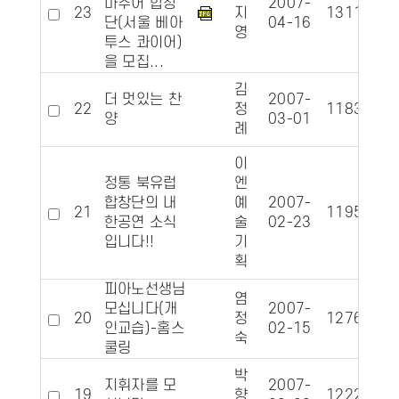
마추어 합창
2007-
23
지
13119
1
단(서울 베아
04-16
영
투스 콰이어)
을 모집...
김
더 멋있는 찬
2007-
22
정
11835
양
03-01
례
이
정통 북유럽
엔
합창단의 내
예
2007-
21
11954
1
한공연 소식
술
02-23
입니다!!
기
획
피아노선생님
염
모십니다(개
2007-
20
정
12764
1
인교습)-홈스
02-15
숙
쿨링
박
지휘자를 모
2007-
19
향
12224
1