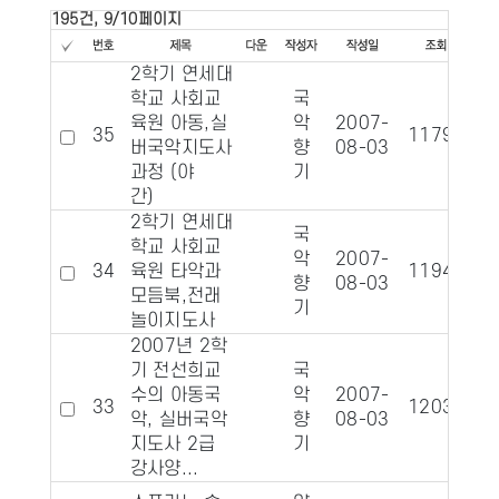
195건, 9/10페이지
2학기 연세대
학교 사회교
국
육원 아동,실
악
2007-
35
11790
1
버국악지도사
향
08-03
과정 (야
기
간)
2학기 연세대
국
학교 사회교
악
2007-
34
육원 타악과
11949
1
향
08-03
모듬북,전래
기
놀이지도사
2007년 2학
기 전선희교
국
수의 아동국
악
2007-
33
12038
악, 실버국악
향
08-03
지도사 2급
기
강사양...