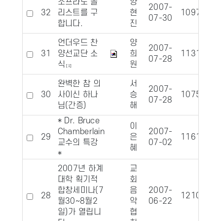
소프라노 솔
양
2007-
32
리스트를 구
현
10972
1
07-30
합니다.
진
언더우드 찬
양
2007-
31
양선교단 소
희
11312
1
07-28
식
원
[1]
완벽한 참 의
서
2007-
30
사이신 하나
승
10756
07-28
님(간증)
해
* Dr. Bruce
이
Chamberlain
2007-
29
은
11615
1
교수의 특강
07-02
혜
*
2007년 하계
교
대학 획기적
회
합창세미나(7
음
2007-
28
12104
1
월30~8월2
악
06-22
일)가 열립니
협