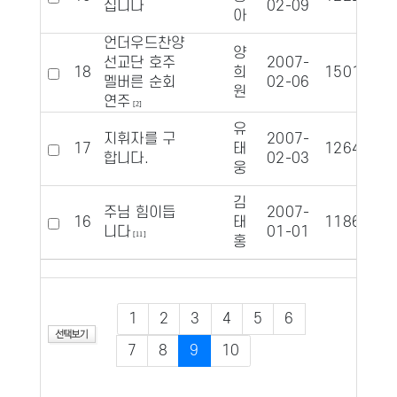
십니다
02-09
아
언더우드찬양
양
선교단 호주
2007-
18
희
15013
1
멜버른 순회
02-06
원
연주
[2]
유
지휘자를 구
2007-
17
태
12643
1
합니다.
02-03
웅
김
주님 힘이듭
2007-
16
태
11866
1
니다
01-01
[11]
홍
1
2
3
4
5
6
7
8
9
10