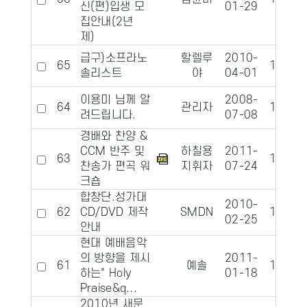
신(편)입생 모
01-29
집안내(2년
제)
급구)소프라노
할렐루
2010-
65
10316
솔리스트
야
04-01
이용미 님께 알
2008-
64
관리자
10308
려드립니다.
07-08
경배와 찬양 &
CCM 반주 및
하칠용
2011-
63
10297
찬송가 편곡 워
지휘자
07-24
크숍
합창단.성가대
2010-
62
CD/DVD 제작
SMDN
10263
02-25
안내
현대 예배음악
의 방향을 제시
2011-
61
예솔
10255
하는" Holy
01-18
Praise&q...
2010년 새문