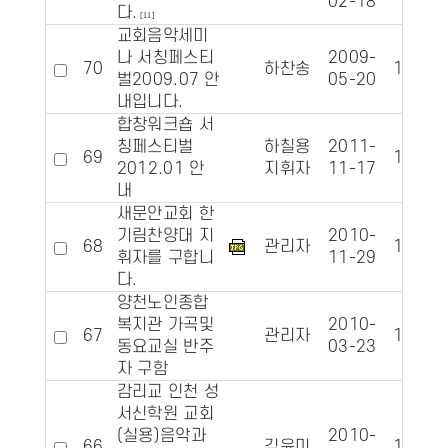
02-18
다.
[11]
교회음악세미
나 서칭페스티
2009-
70
하찬송
10491
벌2009.07 안
05-20
내입니다.
합창워크숍 서
칭페스티벌
하칠용
2011-
69
10478
2012.01 안
지휘자
11-17
내
새문안교회 한
기림찬양대 지
2010-
68
관리자
10390
휘자를 구합니
11-29
다.
양천노인종합
복지관 가곡및
2010-
67
관리자
10359
동요교실 반주
03-23
자 구함
감리교 인천 성
서신학원 교회
(실용)음악과
2010-
66
김윤미
10317