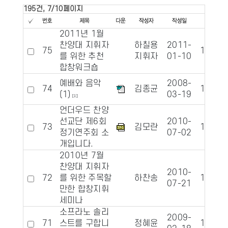
195건, 7/10페이지
2011년 1월
찬양대 지휘자
하칠용
2011-
75
10557
를 위한 추천
지휘자
01-10
합창워크숍
예배와 음악
2008-
74
김종균
10556
(1)
03-19
[1]
언더우드 찬양
선교단 제6회
2010-
73
김모란
10527
정기연주회 소
07-02
개입니다.
2010년 7월
찬양대 지휘자
2010-
72
를 위한 주목할
하찬송
10498
07-21
만한 합창지휘
세미나
소프라노 솔리
2009-
71
스트를 구합니
정혜윤
10498