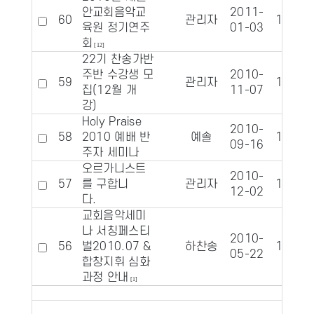
안교회음악교
2011-
60
관리자
10213
육원 정기연주
01-03
회
[12]
22기 찬송가반
주반 수강생 모
2010-
59
관리자
10199
집(12월 개
11-07
강)
Holy Praise
2010-
58
2010 예배 반
예솔
10197
09-16
주자 세미나
오르가니스트
2010-
57
를 구합니
관리자
10192
12-02
다.
교회음악세미
나 서칭페스티
2010-
56
벌2010.07 &
하찬송
10174
05-22
합창지휘 심화
과정 안내
[1]