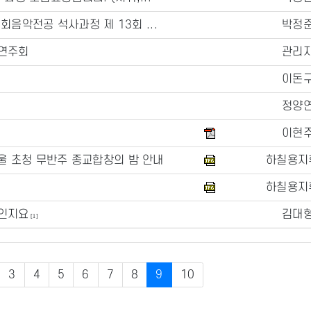
음악전공 석사과정 제 13회 ...
박정
기연주회
관리
이돈
정양
이현
 초청 무반주 종교합창의 밤 안내
하칠용지
하칠용지
터인지요
김대
[1]
3
4
5
6
7
8
9
10