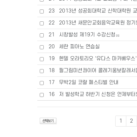
23
2013년 성공회대학교 신학대학원 교회
22
2013년 새문안교회음악교육원 정
21
시창발성 제19기 수강신청
[1]
20
세란 피아노 연습실
19
헨델 오라토리오 '유다스 마카베우스'
18
필그림미션콰이어 콜레기움보칼레서울
17
무박2일 코랄 페스티벌 안내
16
저 발성학교 하반기 신청은 언제부
1
2