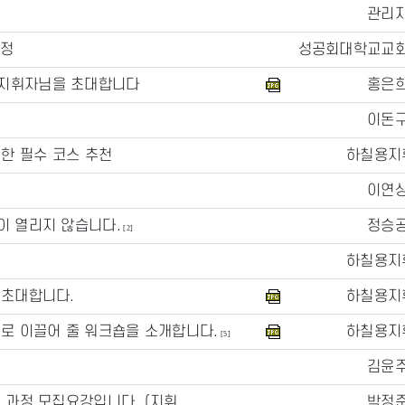
관리
일정
성공회대학교교
1 지휘자님을 초대합니다
홍은
이돈
위한 필수 코스 추천
하칠용지
이연
이 열리지 않습니다.
정승
[2]
하칠용지
 초대합니다.
하칠용지
로 이끌어 줄 워크숍을 소개합니다.
하칠용지
[5]
김윤
과정 모집요강입니다. (지휘,...
박정