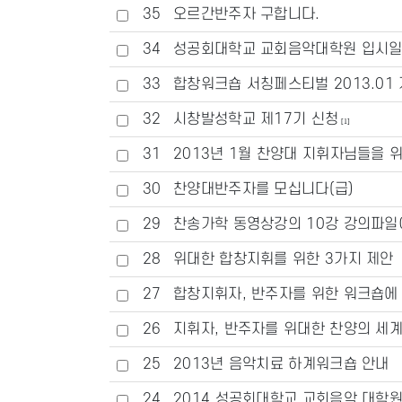
35
오르간반주자 구합니다.
34
성공회대학교 교회음악대학원 입시
33
합창워크숍 서칭페스티벌 2013.0
32
시창발성학교 제17기 신청
[1]
31
2013년 1월 찬양대 지휘자님들을 
30
찬양대반주자를 모십니다(급)
29
찬송가학 동영상강의 10강 강의파일
28
위대한 합창지휘를 위한 3가지 제안
27
합창지휘자, 반주자를 위한 워크숍에
26
지휘자, 반주자를 위대한 찬양의 세계
25
2013년 음악치료 하계워크숍 안내
24
2014 성공회대학교 교회음악 대학원 