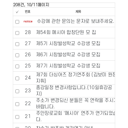
208건, 10/11페이지
수강에 관한 문의는 문자로 보내주세요.
28
제54회 메시아 합창단원 모 집
27
제5기 시창발성학교 수강생 모집
26
제6기 시창발성학교 수강생 모집
25
제7기 시창발성학교 수강생 모집
제7회 더싱어즈 정기연주회 (김보미 원장
24
지휘)
종강일정 변경사항입니다.(10일휴강공
23
지)
주소가 변경되신 분들은 꼭 연락을 주시기
22
바랍니다.
주안장로교회 '메시아' 연주가 연기되었습니
21
다.