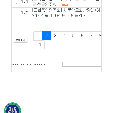
171
교 선교연주회
[교회음악연주회] 새문안교회찬양대*예본찬
170
양대 창립 110주년 기념음악회
1
2
3
4
5
6
7
8
9
11