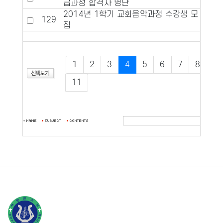
급과정 합격자 명단
2014년 1학기 교회음악과정 수강생 모
129
집
1
2
3
4
5
6
7
8
9
11