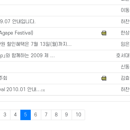
이동
.07 안내입니다.
하찬
pe Festival)
한상
 할인혜택은 7월 13일(월)까지...
임은
」와 함께하는 2009 제 ...
호서대
신동
주회
김효
l 2010.01 안내...
하찬
[1]
3
4
5
6
7
8
9
10