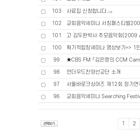
103
사료집 신청합니다.
[1]
102
교회음악세미나 서칭페스티벌2009
101
고 김두완박사 추모음악회(2009 Aga
100
획기적합창세미나 영상보기=> 1만원
99
★CBS FM 「김은영의 CCM Camp
98
언더우드찬양선교단 소개
97
서울바로크싱어즈 제12회 정기연
96
교회음악세미나 Searching Festiva
1
2