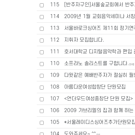
115
[반주자구인]서울숲교회에서 반주
114
2009년 1월 교회음악세미나 서칭
113
서울바로크싱어즈 제11회 정기연
112
지휘자 모집합니다.
111
호서대학교 디지털음악학과 편입 
110
소프라노 솔리스트를 구합니다.
[11]
109
다윗같은 예배반주자가 절실히 필
108
아름다운여성합창단 단원모집
107
<언더우드여성중창단 단원 모집>
106
2009 가브리엘의 집과 함께 하는
105
*서울레이디스싱어즈추가단원모집
104
도와주세요~ ^^
[1]