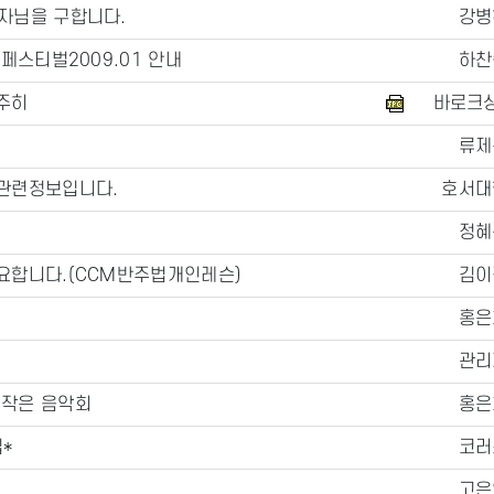
자님을 구합니다.
강병
페스티벌2009.01 안내
하찬
주히
바로크
류제
관련정보입니다.
호서대
정혜
요합니다.(CCM반주법개인레슨)
김이
홍은
관리
 작은 음악회
홍은
*
코러
고은