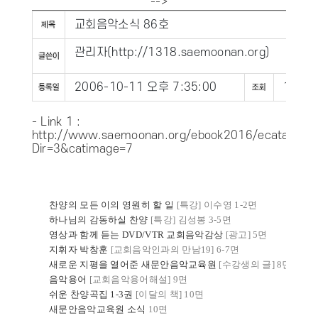
-->
교회음악소식 86호
관리자
(
http://1318.saemoonan.org
)
2006-10-11 오후 7:35:00
1825
- Link 1 :
http://www.saemoonan.org/ebook2016/ecatalog.a
Dir=3&catimage=7
찬양의 모든 이의 영원히 할 일
[특강] 이수영 1-2
면
하나님의 감동하실 찬양
[특강] 김성봉 3-5
면
영상과 함께 듣는 DVD/VTR 교회음악감상
[광고] 5면
지휘자 박창훈
[교회음악인과의 만남19] 6-7면
새로운 지평을 열어준 새문안음악교육원
[수강생의 글] 8면
음악용어
[교회음악용어해설] 9면
쉬운 찬양곡집 1-3권
[이달의 책] 10
면
새문안음악교육원 소식
10면