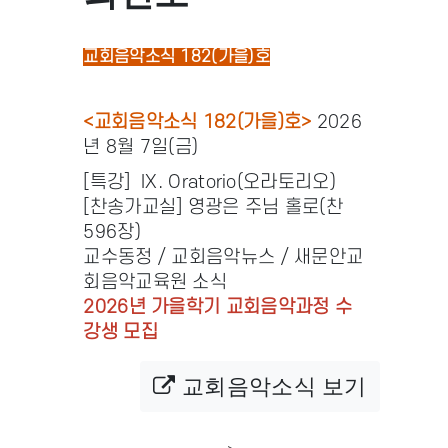
교회음악소식 182(가을)호
<교회음악소식 182(가을)호>
2026
년 8월 7일(금)
[특강] IX. Oratorio(오라토리오)
[찬송가교실] 영광은 주님 홀로(찬
596장)
교수동정 / 교회음악뉴스 / 새문안교
회음악교육원 소식
2026년 가을학기 교회음악과정 수
강생 모집
교회음악소식 보기