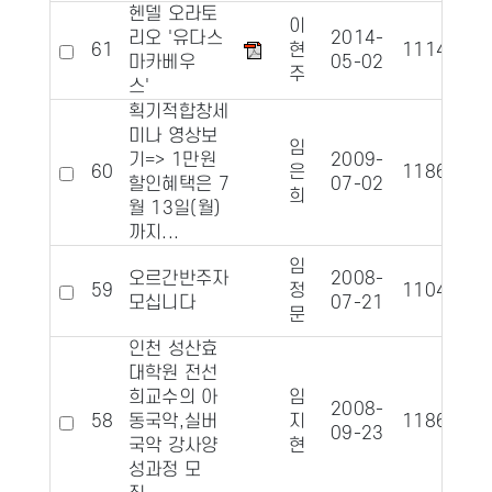
헨델 오라토
이
리오 '유다스
2014-
61
현
11143
마카베우
05-02
주
스'
획기적합창세
미나 영상보
임
기=> 1만원
2009-
60
은
11864
1
할인혜택은 7
07-02
희
월 13일(월)
까지...
임
오르간반주자
2008-
59
정
11043
1
모십니다
07-21
문
인천 성산효
대학원 전선
희교수의 아
임
2008-
58
동국악,실버
지
11862
09-23
국악 강사양
현
성과정 모