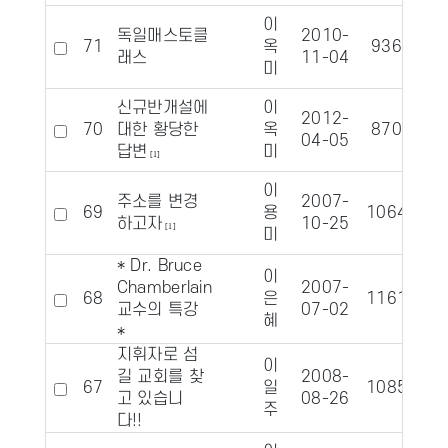
이
독일매스토클
2010-
71
옥
9365
래스
11-04
미
신규반개설에
이
2012-
70
대한 황당한
옥
8707
04-05
답변
미
[1]
이
주소를 변경
2007-
69
용
10645
하고자
10-25
[1]
미
* Dr. Bruce
이
Chamberlain
2007-
68
은
11616
1
교수의 특강
07-02
혜
*
지휘자로 섬
이
길 교회를 찾
2008-
67
일
10850
고 있습니
08-26
주
다!!