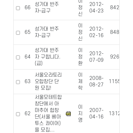
이
성가대 반주
2012-
66
정
8428
자-급구
04-23
신
이
성가대 반주
2012-
65
정
8485
자-급구
02-16
신
성가대 반주
이
2012-
64
자 구합니다.
정
9263
07-09
(급)
환
서울오라토리
이
2008-
63
오합창단 단
제
11552
08-27
원 모집!
학
서울모테트합
창단에서 아
이
마추어 합창
2007-
62
지
13122
1
단(서울 베아
04-16
영
투스 콰이어)
을 모집...