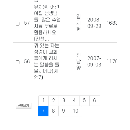
집
유치원, 어린
이집 선생님
임
들! 많은 수업
2008-
57
지
16831
1
자료 무료로
09-29
현
활용하세요
(전선...
귀 있는 자는
성령이 교회
전
들에게 하시
2007-
56
남
11702
는 말씀을 들
09-03
양
을지어다(계
2:7)
1
2
3
4
5
6
7
8
9
10