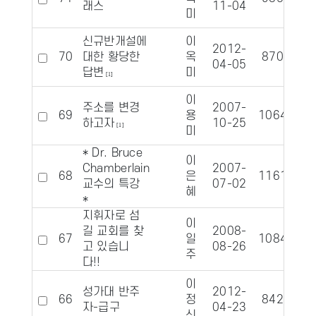
래스
11-04
미
신규반개설에
이
2012-
70
대한 황당한
옥
8707
04-05
답변
미
[1]
이
주소를 변경
2007-
69
용
10643
하고자
10-25
[1]
미
* Dr. Bruce
이
Chamberlain
2007-
68
은
11613
1
교수의 특강
07-02
혜
*
지휘자로 섬
이
길 교회를 찾
2008-
67
일
10848
고 있습니
08-26
주
다!!
이
성가대 반주
2012-
66
정
8426
자-급구
04-23
신