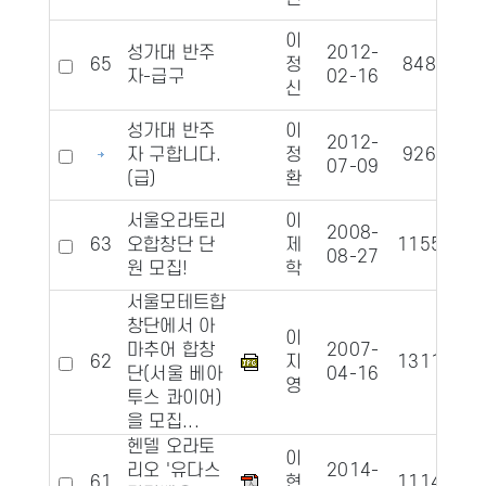
이
성가대 반주
2012-
65
정
8484
자-급구
02-16
신
성가대 반주
이
2012-
자 구합니다.
정
9261
07-09
(급)
환
서울오라토리
이
2008-
63
오합창단 단
제
11552
08-27
원 모집!
학
서울모테트합
창단에서 아
이
마추어 합창
2007-
62
지
13119
1
단(서울 베아
04-16
영
투스 콰이어)
을 모집...
헨델 오라토
이
리오 '유다스
2014-
61
현
11141