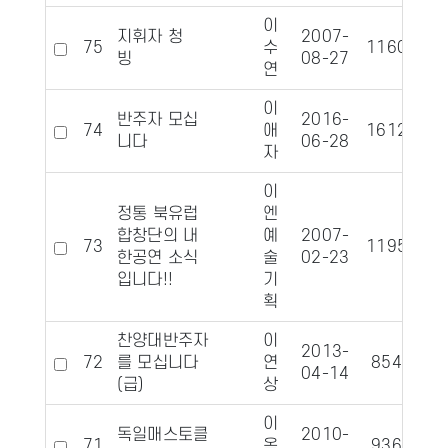
이
지휘자 청
2007-
75
수
11606
1
빙
08-27
연
이
반주자 모십
2016-
74
애
16120
니다
06-28
자
이
정통 북유럽
엔
합창단의 내
예
2007-
73
11954
1
한공연 소식
술
02-23
입니다!!
기
획
찬양대반주자
이
2013-
72
를 모십니다
연
8542
04-14
(급)
상
이
독일매스토클
2010-
71
옥
9364