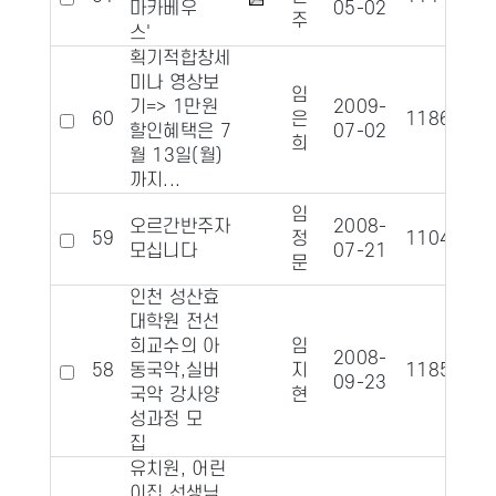
마카베우
05-02
주
스'
획기적합창세
미나 영상보
임
기=> 1만원
2009-
60
은
11862
1
할인혜택은 7
07-02
희
월 13일(월)
까지...
임
오르간반주자
2008-
59
정
11042
1
모십니다
07-21
문
인천 성산효
대학원 전선
희교수의 아
임
2008-
58
동국악,실버
지
11857
09-23
국악 강사양
현
성과정 모
집
유치원, 어린
이집 선생님