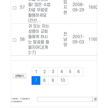
임
들! 많은 수업
2008-
57
지
16822
1
자료 무료로
09-29
현
활용하세요
(전선...
귀 있는 자는
성령이 교회
전
들에게 하시
2007-
56
남
11698
는 말씀을 들
09-03
양
을지어다(계
2:7)
1
2
3
4
5
6
7
8
9
10