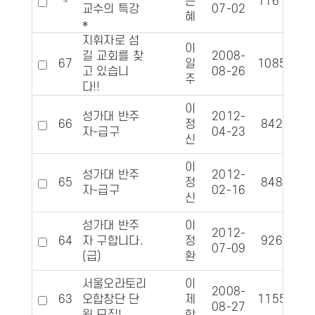
은
11616
1
교수의 특강
07-02
혜
*
지휘자로 섬
이
길 교회를 찾
2008-
67
일
10850
고 있습니
08-26
주
다!!
이
성가대 반주
2012-
66
정
8428
자-급구
04-23
신
이
성가대 반주
2012-
65
정
8485
자-급구
02-16
신
성가대 반주
이
2012-
64
자 구합니다.
정
9263
07-09
(급)
환
서울오라토리
이
2008-
63
오합창단 단
제
11552
08-27