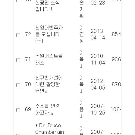
한공연 소식
술
02-23
입니다!!
기
획
찬양대반주자
이
2013-
72
를 모십니다
연
8545
04-14
(급)
상
이
독일매스토클
2010-
71
옥
9365
래스
11-04
미
신규반개설에
이
2012-
70
대한 황당한
옥
8707
04-05
답변
미
[1]
이
주소를 변경
2007-
69
용
10645
하고자
10-25
[1]
미
* Dr. Bruce
이
Chamberlain
2007-