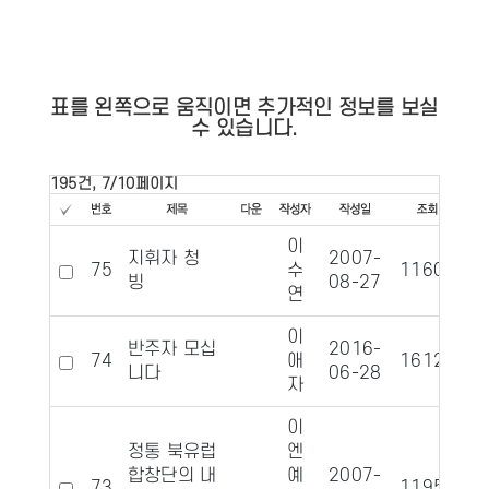
표를 왼쪽으로 움직이면 추가적인 정보를 보실
수 있습니다.
195건, 7/10페이지
이
지휘자 청
2007-
75
수
11608
1
빙
08-27
연
이
반주자 모십
2016-
74
애
16124
니다
06-28
자
이
정통 북유럽
엔
합창단의 내
예
2007-
73
11954
1