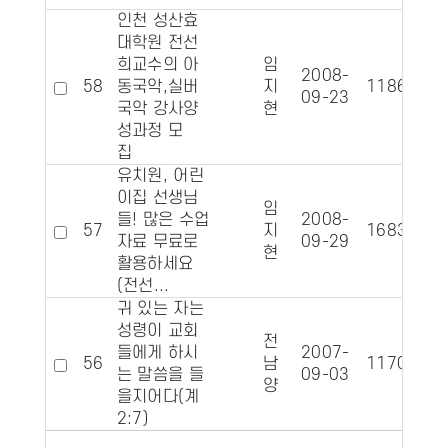
인천 성산효
대학원 전선
희교수의 아
임
2008-
58
동국악,실버
지
11862
09-23
국악 강사양
현
성과정 모
집
유치원, 어린
이집 선생님
임
들! 많은 수업
2008-
57
지
16831
1
자료 무료로
09-29
현
활용하세요
(전선...
귀 있는 자는
성령이 교회
전
들에게 하시
2007-
56
남
11702
는 말씀을 들
09-03
양
을지어다(계
2:7)