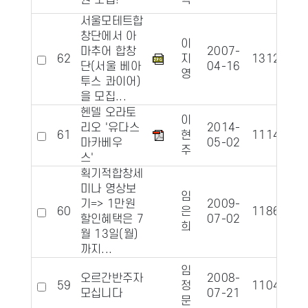
원 모집!
학
서울모테트합
창단에서 아
이
마추어 합창
2007-
62
지
13122
1
단(서울 베아
04-16
영
투스 콰이어)
을 모집...
헨델 오라토
이
리오 '유다스
2014-
61
현
11143
마카베우
05-02
주
스'
획기적합창세
미나 영상보
임
기=> 1만원
2009-
60
은
11864
1
할인혜택은 7
07-02
희
월 13일(월)
까지...
임
오르간반주자
2008-
59
정
11043
1
모십니다
07-21
문